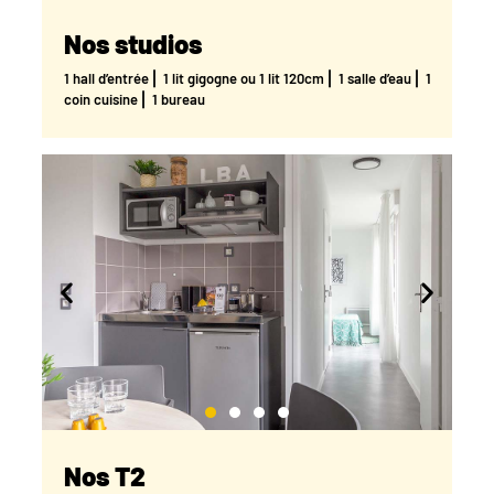
Nos studios
1 hall d’entrée ⎜ 1 lit gigogne ou 1 lit 120cm ⎜ 1 salle d’eau ⎜ 1
coin cuisine ⎜ 1 bureau
Nos T2