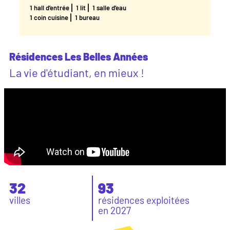
1 hall d’entrée ⎜ 1 lit ⎜ 1 salle d’eau
1 coin cuisine ⎜ 1 bureau
Résidences Les Belles Années
La vie d'étudiant, en mieux !
32
93
villes
résidences exploitées
en 2027