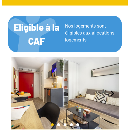
Eligible à la
Nos logements sont
éligibles aux allocations
CAF
logements.